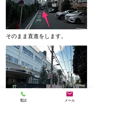
そのまま直進をします。
電話
メール
左側に「
大智学園高等学校
」の正
門があります。