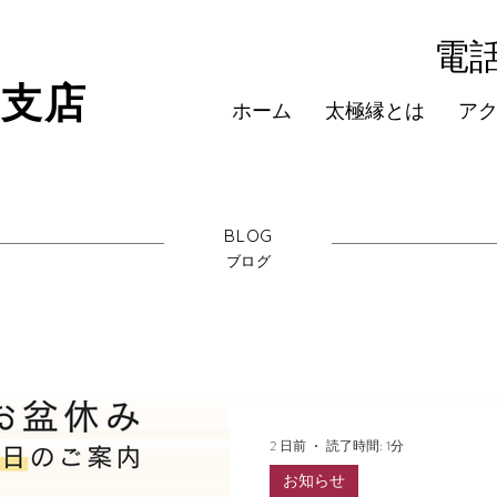
​電話
京支店
ホーム
太極縁とは
ア
BLOG
​ブログ
2 日前
読了時間: 1分
お知らせ