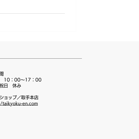
理解と、ご協力のほどよろし
間
 10：00〜17：00
祝日 休み
ショップ／取手本店
//taikyoku-en.com