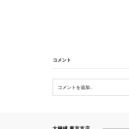
コメント
コメントを追加…
2026年 お盆期間の営業につ
いて
太極縁 東京支店