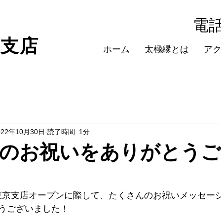
​電話
京支店
ホーム
太極縁とは
ア
022年10月30日
読了時間: 1分
のお祝いをありがとう
日の東京支店オープンに際して、たくさんのお祝いメッセー
うございました！