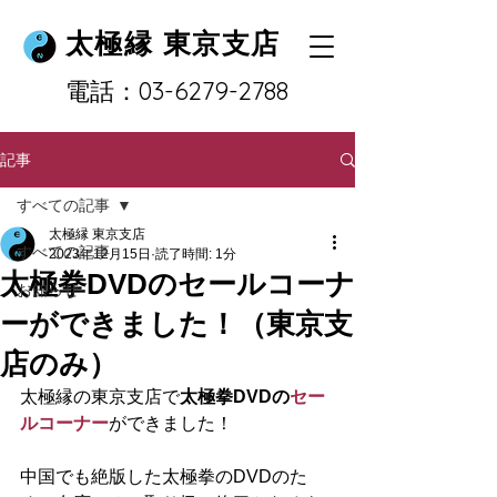
太極縁 東京支店
​電話：03-6279-2788
記事
すべての記事
太極縁 東京支店
すべての記事
2023年12月15日
読了時間: 1分
太極拳DVDのセールコーナ
お知らせ
ーができました！（東京支
店のみ）
太極縁の東京支店で
太極拳DVDの
セー
ルコーナー
ができました！
中国でも絶版した太極拳のDVDのた