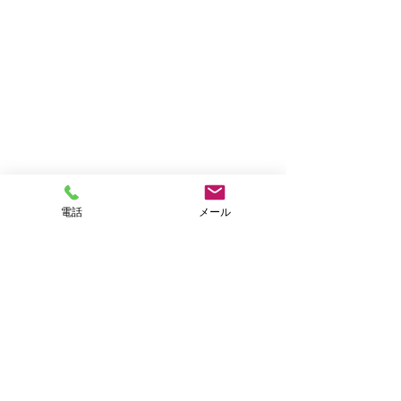
電話
メール
コメント
コメントを追加…
2026年 ゴールデンウィー
年末年始の営業
2025−2026
クの営業について