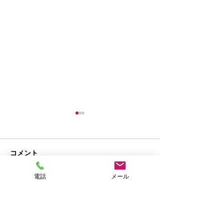
コメント
電話
メール
コメントを追加…
年末年始の営業
【お知らせ】東
2025−2026
定のセールを開
ます！